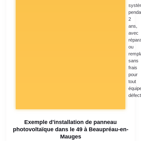
syst
penda
2
ans,
avec
répara
ou
rempl
sans
frais
pour
tout
équip
défec
Exemple d'installation de panneau
photovoltaïque dans le 49 à Beaupréau-en-
Mauges