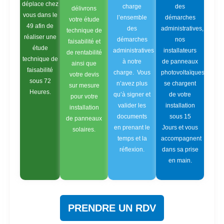
déplace chez
charge
des
délivrons
vous dans le
l’ensemble
démarches
votre étude
49 afin de
des
administratives,
technique de
réaliser une
démarches
nos
faisabilité et
étude
administratives
installateurs
de rentabilité
technique de
à notre
de panneaux
ainsi que
faisabilité
charge. Vous
photovoltaïques
votre devis
sous 72
n’avez plus
se chargent
sur mesure
Heures.
qu’à signer et
de votre
pour votre
valider les
installation
installation
documents
sous 15
de panneaux
en prenant le
Jours et vous
solaires.
temps et la
accompagnent
réflexion.
dans sa prise
en main.
PRENDRE UN RDV