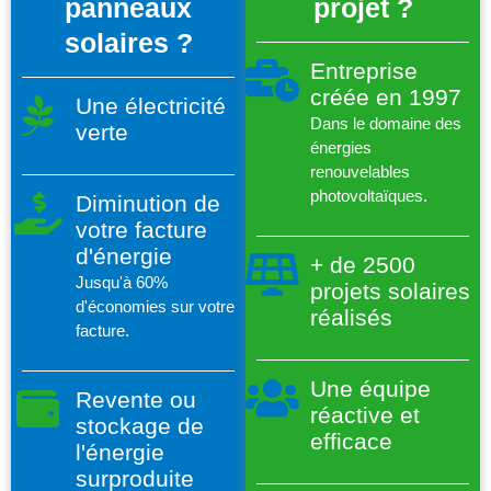
panneaux
projet ?
solaires ?
Entreprise
créée en 1997
Une électricité
Dans le domaine des
verte
énergies
renouvelables
photovoltaïques.
Diminution de
votre facture
d'énergie
+ de 2500
Jusqu'à 60%
projets solaires
d'économies sur votre
réalisés
facture.
Une équipe
Revente ou
réactive et
stockage de
efficace
l'énergie
surproduite