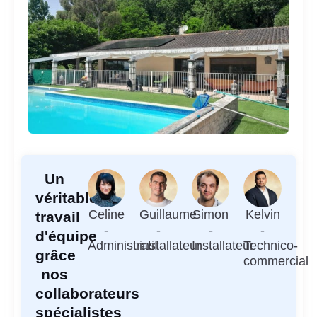
Un
véritable
Celine
Guillaume
Simon
Kelvin
travail
-
-
-
-
d'équipe
Administratif
installateur
Installateur
Technico-
grâce
commercial
nos
collaborateurs
spécialistes