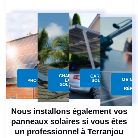
CHAUFFE
PANNEAU
CARPORT
MAINT
EAU
PHOTOVOLTAÏQUE
SOLAIRE
SOLAIRE
RÉPAR
Nous installons également vos
panneaux solaires si vous êtes
un professionnel à Terranjou