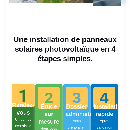
Une installation de panneaux
solaires photovoltaïque en 4
étapes simples.
Rendez-
Étude
Dossier
Installation
vous
sur
administratif
rapide
Un de nos
mesure
Nous
Après
experts se
prenons en
validation
Nous vous