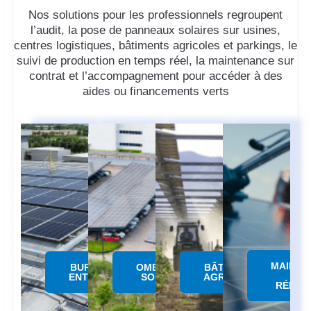
Nos solutions pour les professionnels regroupent
l’audit, la pose de panneaux solaires sur usines,
centres logistiques, bâtiments agricoles et parkings, le
suivi de production en temps réel, la maintenance sur
contrat et l’accompagnement pour accéder à des
aides ou financements verts
MAINTE
BUREAUX &
OMBRIERE
BÂTIMENTS
&
ENTREPÔTS
SOLAIRE
AGRICOLES
RÉPAR