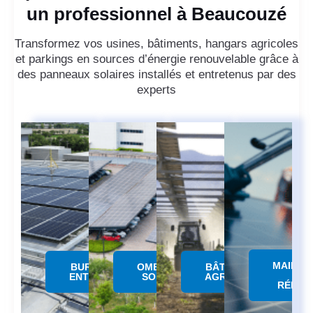
un professionnel à Beaucouzé
Transformez vos usines, bâtiments, hangars agricoles
et parkings en sources d’énergie renouvelable grâce à
des panneaux solaires installés et entretenus par des
experts
MAINTE
BUREAUX &
OMBRIERE
BÂTIMENTS
&
ENTREPÔTS
SOLAIRE
AGRICOLES
RÉPAR