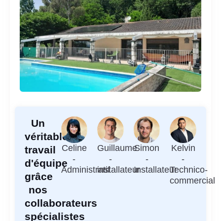
Un
véritable
Celine
Guillaume
Simon
Kelvin
travail
-
-
-
-
d'équipe
Administratif
installateur
Installateur
Technico-
grâce
commercial
nos
collaborateurs
spécialistes