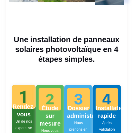
Une installation de panneaux
solaires photovoltaïque en 4
étapes simples.
Rendez-
Étude
Dossier
Installation
vous
sur
administratif
rapide
Un de nos
mesure
Nous
Après
experts se
prenons en
validation
Nous vous