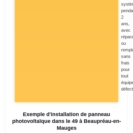
syst
penda
2
ans,
avec
répara
ou
rempl
sans
frais
pour
tout
équip
défec
Exemple d'installation de panneau
photovoltaïque dans le 49 à Beaupréau-en-
Mauges