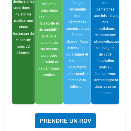
déplace chez
charge
des
délivrons
vous dans le
l’ensemble
démarches
votre étude
49 afin de
des
administratives,
technique de
réaliser une
démarches
nos
faisabilité et
étude
administratives
installateurs
de rentabilité
technique de
à notre
de panneaux
ainsi que
faisabilité
charge. Vous
photovoltaïques
votre devis
sous 72
n’avez plus
se chargent
sur mesure
Heures.
qu’à signer et
de votre
pour votre
valider les
installation
installation
documents
sous 15
de panneaux
en prenant le
Jours et vous
solaires.
temps et la
accompagnent
réflexion.
dans sa prise
en main.
PRENDRE UN RDV