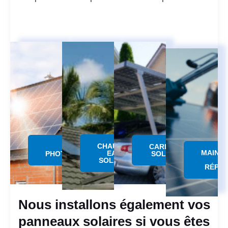
CHAUFFE
PANNEAU
CARPORT
MAINT
EAU
PHOTOVOLTAÏQUE
SOLAIRE
SOLAIRE
RÉPAR
Nous installons également vos
panneaux solaires si vous êtes