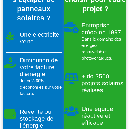
panneaux
projet ?
solaires ?
Entreprise
créée en 1997
Une électricité
Dans le domaine des
verte
énergies
renouvelables
photovoltaïques.
Diminution de
votre facture
d'énergie
+ de 2500
Jusqu'à 60%
projets solaires
d'économies sur votre
réalisés
facture.
Une équipe
Revente ou
réactive et
stockage de
efficace
l'énergie