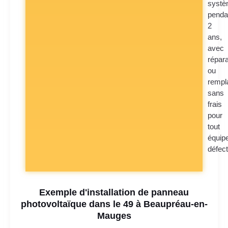
syst
penda
2
ans,
avec
répara
ou
rempl
sans
frais
pour
tout
équip
défec
Exemple d'installation de panneau
photovoltaïque dans le 49 à Beaupréau-en-
Mauges