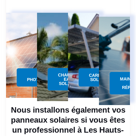
CHAUFFE
PANNEAU
CARPORT
MAINT
EAU
PHOTOVOLTAÏQUE
SOLAIRE
SOLAIRE
RÉPAR
Nous installons également vos
panneaux solaires si vous êtes
un professionnel à Les Hauts-