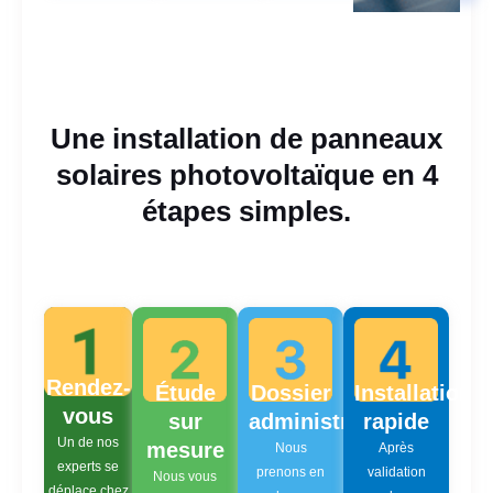
Une installation de panneaux
solaires photovoltaïque en 4
étapes simples.
Rendez-
Étude
Dossier
Installation
vous
sur
administratif
rapide
Un de nos
mesure
Nous
Après
experts se
prenons en
validation
Nous vous
déplace chez