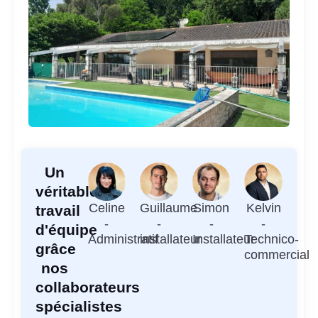
Un
véritable
Celine
Guillaume
Simon
Kelvin
travail
-
-
-
-
d'équipe
Administratif
installateur
Installateur
Technico-
grâce
commercial
nos
collaborateurs
spécialistes