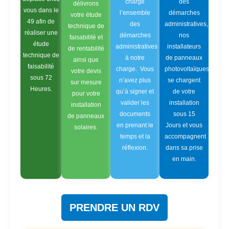
charge
des
délivrons
vous dans le
l’ensemble
démarches
votre étude
49 afin de
des
administratives,
technique de
réaliser une
démarches
nos
faisabilité et
étude
administratives
installateurs
de rentabilité
technique de
à notre
de panneaux
ainsi que
faisabilité
charge. Vous
photovoltaïques
votre devis
sous 72
n’avez plus
se chargent
sur mesure
Heures.
qu’à signer et
de votre
pour votre
valider les
installation
installation
documents
sous 15
de panneaux
en prenant le
Jours et vous
solaires.
temps et la
accompagnent
réflexion.
dans sa prise
en main.
PRENDRE UN RDV