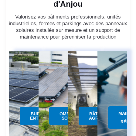
d'Anjou
Valorisez vos bâtiments professionnels, unités
industrielles, fermes et parkings avec des panneaux
solaires installés sur mesure et un support de
maintenance pour pérenniser la production
MAINTE
BUREAUX &
OMBRIERE
BÂTIMENTS
&
ENTREPÔTS
SOLAIRE
AGRICOLES
RÉPAR